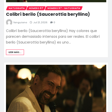
NATUGRAFÍA
NÚMERO 87
NÚMERO 87 - NATUGRAFÍA
Colibrí berilo (Saucerottia beryllina)
fanguiano
Jul 21, 2026
0
Colibrí berilo (Saucerottia beryllina) Hay colores que
parecen demasiado intensos para ser reales. El colibrí
berilo (Saucerottia beryllina) es uno…
LEER MÁS...