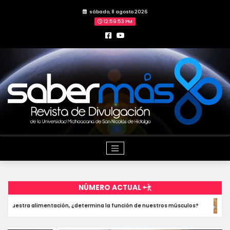
Skip
sábado, 8 agosto 2026
to
12:59:55 PM
content
NÚMERO ACTUAL
a función de nuestros músculos?
Dietas crudas para mascotas, ¿riesgo 