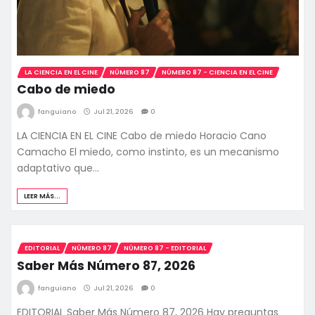
LA CIENCIA EN EL CINE
NÚMERO 87
NÚMERO 87 - CIENCIA EN EL CINE
Cabo de miedo
fanguiano
Jul 21, 2026
0
LA CIENCIA EN EL CINE Cabo de miedo Horacio Cano
Camacho El miedo, como instinto, es un mecanismo
adaptativo que…
LEER MÁS...
EDITORIAL
NÚMERO 87
NÚMERO 87 - EDITORIAL
Saber Más Número 87, 2026
fanguiano
Jul 21, 2026
0
EDITORIAL Saber Más Número 87, 2026 Hay preguntas