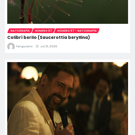
NATUGRAFÍA
NÚMERO 87
NÚMERO 87 - NATUGRAFÍA
Colibrí berilo (Saucerottia beryllina)
fanguiano
Jul 21, 2026