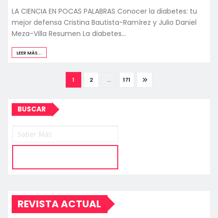
LA CIENCIA EN POCAS PALABRAS Conocer la diabetes: tu
mejor defensa Cristina Bautista-Ramírez y Julio Daniel
Meza-Villa Resumen La diabetes…
LEER MÁS...
Paginación
1
2
…
171
de
BUSCAR
entradas
REVISTA ACTUAL