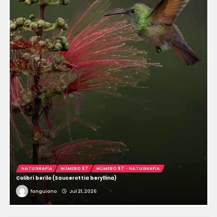
NATUGRAFÍA
NÚMERO 87
NÚMERO 87 - NATUGRAFÍA
Colibrí berilo (Saucerottia beryllina)
fanguiano
Jul 21, 2026